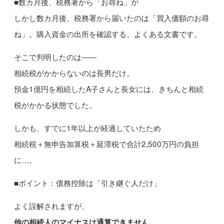
■数カ月後、税務署から「お尋ね」が
しかし数カ月後、税務署から届いたのは「買入価額のお尋
ね」。購入資金の出所を確認する、よくある文書です。
そこで判明したのは――
相続税がかからないのは長男だけ。
預金1億円を相続したA子さんと長女には、きちんと相続
税がかかる状態でした。
しかも、すでに1年以上が経過していたため
相続税＋無申告加算税＋延滞税で合計2,500万円の負担
に…。
■ポイント：債務控除は「引き継ぐ人だけ」
よく誤解されますが、
他の相続人のマイナスは通算できません。